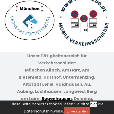
Unser Tätigkeitsbereich für
Verkehrsschilder:
München Allach, Am Hart, Am
Riesenfeld, Harthof, Untermenzing,
Altstadt Lehel, Haidhausen, Au,
Aubing, Lochhausen, Langwied, Berg
am Laim,
Bogenhausen
, Denning,
Diese Seite benutzt Cookies, lesen Sie bitte
hier
die
Englschalking, Feldmoching,
Datenschutzhinweise.
Einverstanden
Fasanerie, Giesing, Großhadern,